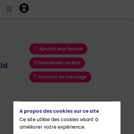
Ajouter aux favoris
Demander un RDV
ld
Envoyer un message
Ajouter aux favoris
A propos des cookies sur ce site
Demander un RDV
Ce site utilise des cookies visant à
améliorer votre expérience.
Envoyer un message