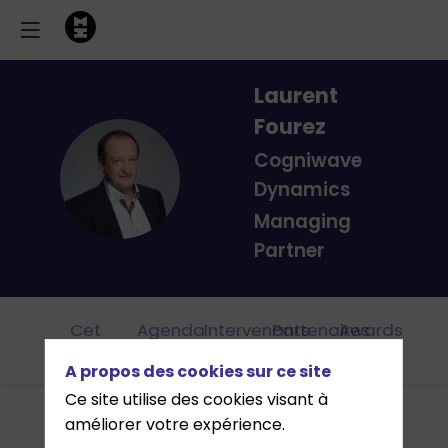
Laurent
Fourez
Cogniwave
LF
Dynamics
Managing
Partner
Cet
Agenda
Intervenants
Partenaires
Awards
évènement
A propos des cookies sur ce site
Ce site utilise des cookies visant à
améliorer votre expérience.