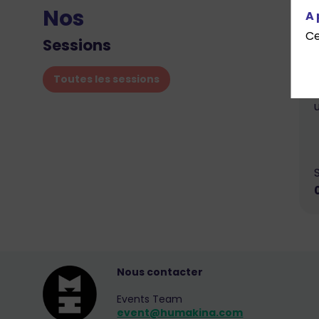
Nos
A 
Ce
Sessions
Toutes les sessions
u
Nous contacter
Events Team
event@humakina.com