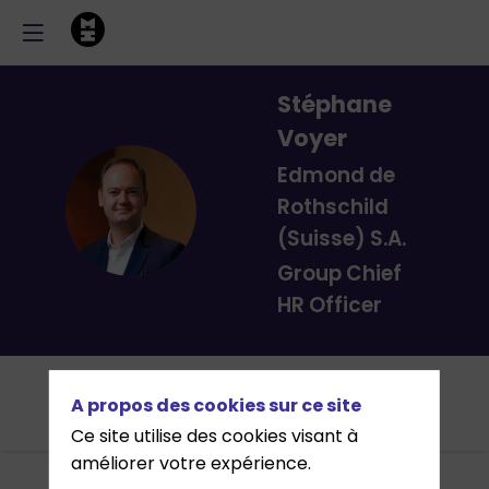
Stéphane
Voyer
Edmond de
SV
Rothschild
(Suisse) S.A.
Group Chief
HR Officer
Cet
Agenda
Intervenants
Partenaires
Awards
A propos des cookies sur ce site
évènement
Ce site utilise des cookies visant à
améliorer votre expérience.