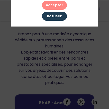
Accepter
Cet
Agenda
Intervenants
Signatures
évènement
Refuser
Prenez part à une matinée dynamique
dédiée aux professionnels des ressources
humaines.
L’objectif : favoriser des rencontres
rapides et ciblées entre pairs et
prestataires spécialisés, pour échanger
sur vos enjeux, découvrir des solutions
concrètes et partager vos bonnes
pratiques.
8h45 : Accueil