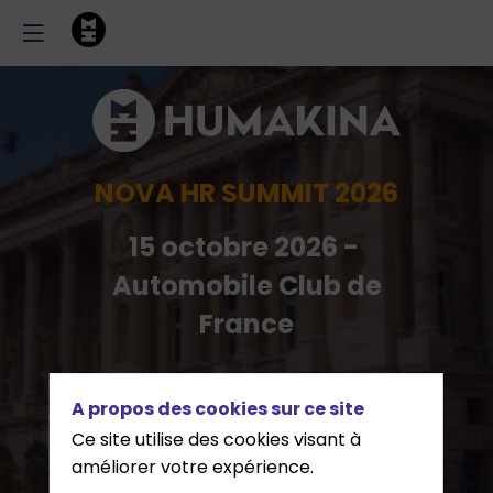
NOVA HR SUMMIT 2026
15 octobre 2026 -
Automobile Club de
France
Pré-inscription
A propos des cookies sur ce site
Ce site utilise des cookies visant à
Etre partenaire
améliorer votre expérience.