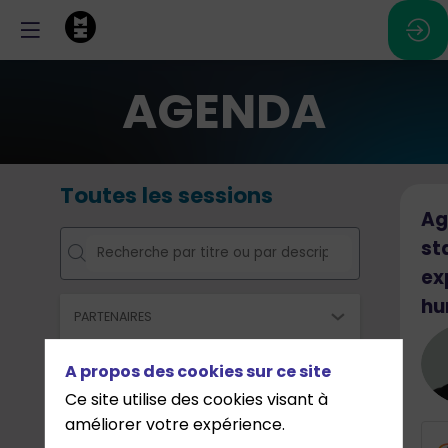
AGENDA
Toutes les sessions
Ag
st
ex
hu
PARTENAIRES
Dassault Systemes
A propos des cookies sur ce site
Amazon
Ce site utilise des cookies visant à
améliorer votre expérience.
Arhis HR Solutions