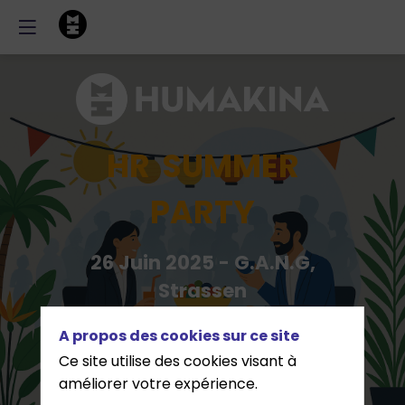
HR SUMMER
PARTY
26 Juin 2025 - G.A.N.G,
Strassen
A propos des cookies sur ce site
Pré-inscription
Ce site utilise des cookies visant à
améliorer votre expérience.
Etre partenaire