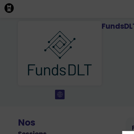
FundsDL
Nos
Sessions