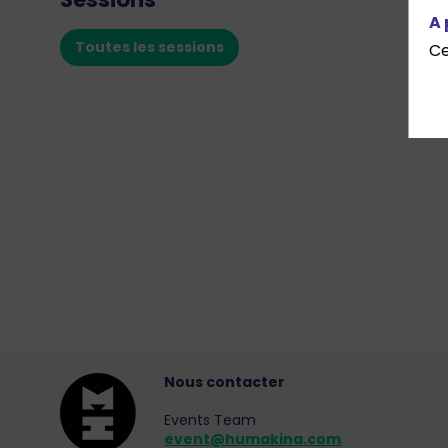
A 
Toutes les sessions
Ce
Nous contacter
Events Team
event@humakina.com