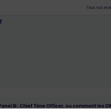
Tous nos év
T
Panel III : Chief Time Officer, ou comment les D