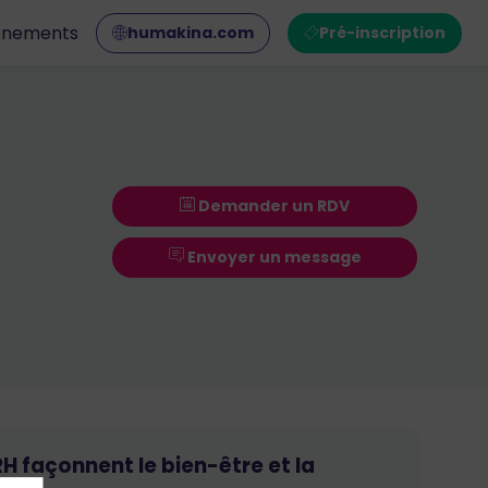
ènements
humakina.com
Pré-inscription
Demander un RDV
Envoyer un message
RH façonnent le bien-être et la