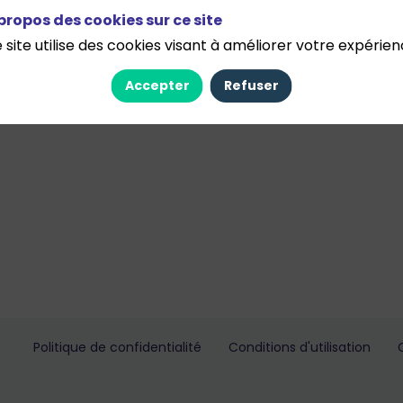
productivité
propos des cookies sur ce site
Le temps devient une ressource clé : identifier les enjeux 
 site utilise des cookies visant à améliorer votre expérien
favoriser l’équilibre entre performance et bien-être
Accepter
Refuser
Politique de confidentialité
Conditions d'utilisation