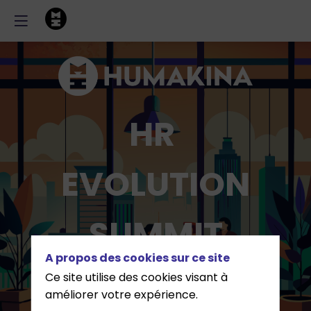
HR
EVOLUTION
SUMMIT
A propos des cookies sur ce site
Ce site utilise des cookies visant à
1er AVRIL 2025 - Cercle
améliorer votre expérience.
Cité, Luxembourg