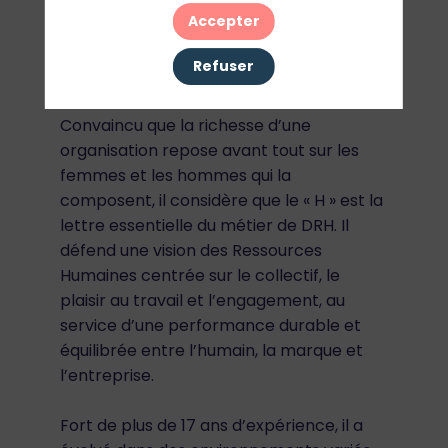
Accepter
Pierre Aronoff-Bourgeot est Directeur
des Ressources Humaines de l’activité
Refuser
Parfums Beauté et Création chez Chanel.
Convaincu que la richesse d’une
organisation repose avant tout sur les
femmes et les hommes qui la
composent, il considère que le « H » est la
lettre essentielle du métier de DRH. Il
défend une vision des Ressources
Humaines centrée sur le collectif, le
plaisir au travail et l’engagement, au
service d’une performance durable et
équilibrée entre l’humain, la marque et
l’entreprise.
Fort de plus de 17 ans d’expérience, il a