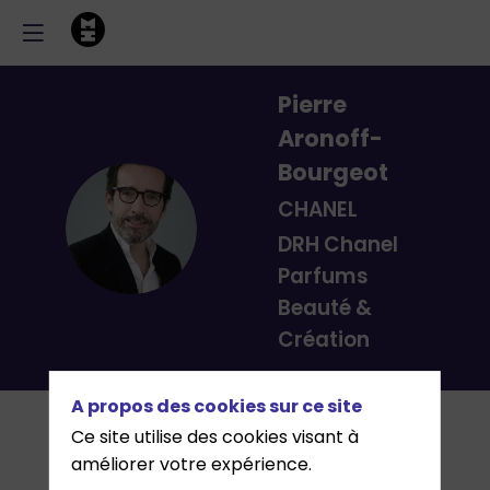
Pierre
Aronoff-
Bourgeot
CHANEL
PA
DRH Chanel
Parfums
Beauté &
Création
A propos des cookies sur ce site
Ce site utilise des cookies visant à
améliorer votre expérience.
Description