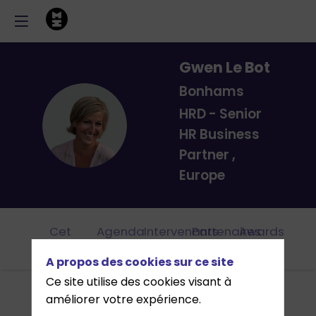
Gwen
Le Bot
Bonhams
HRD - Senior
GLB
HR Business
Partner ,
Europe
Cet
Agenda
Intervenants
Partenaires
Awards
évènement
A propos des cookies sur ce site
Ce site utilise des cookies visant à
améliorer votre expérience.