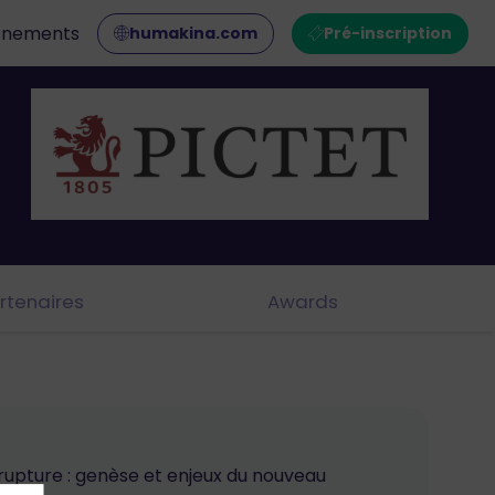
ènements
humakina.com
Pré-inscription
rtenaires
Awards
pture : genèse et enjeux du nouveau