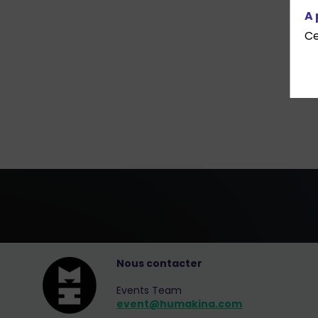
A 
Ce
Nous contacter
Events Team
event@humakina.com