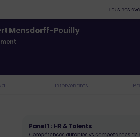
Tous nos év
rt Mensdorff-Pouilly
ement
da
Intervenants
Pa
Panel 1 : HR & Talents
Compétences durables vs compétences de ru