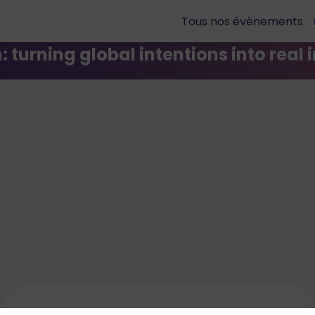
Tous nos évènements
: turning global intentions into real