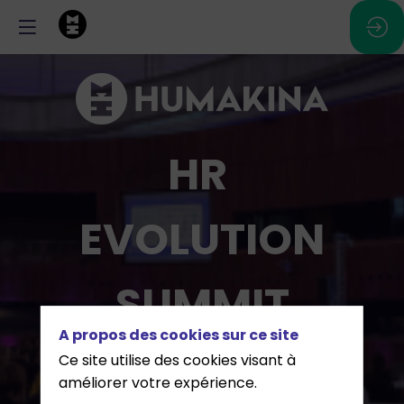
HR
EVOLUTION
SUMMIT
A propos des cookies sur ce site
Ce site utilise des cookies visant à
16 mars 2027 - ECCL,
améliorer votre expérience.
Luxembourg