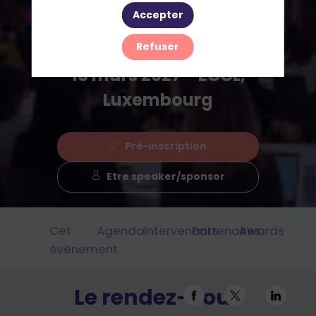
2027
Accepter
Refuser
16 mars 2027 - ECCL,
Luxembourg
Pré-inscription
Etre speaker/sponsor
Cet
Agenda
Intervenants
Partenaires
Awards
évènement
Le rendez-vous