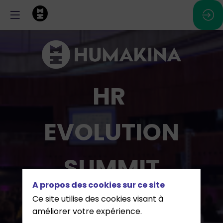
HR
EVOLUTION
SUMMIT
A propos des cookies sur ce site
Ce site utilise des cookies visant à
16 mars 2027 - ECCL,
améliorer votre expérience.
Luxembourg