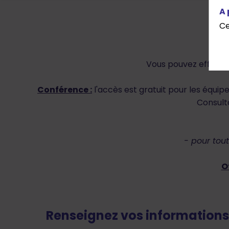
A 
Ce
Vous pouvez effectu
Conférence :
l'accès est gratuit pour les équi
Consult
- pour tou
O
Renseignez vos informations