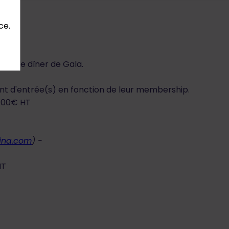
ce.
ou le dîner de Gala.
ent d'entrée(s) en fonction de leur membership.
 400€ HT
ina.com
) -
HT