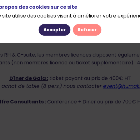
propos des cookies sur ce site
 site utilise des cookies visant à améliorer votre expérien
Demande de pré-inscription
Accepter
Refuser
er une demande de pré-inscription pour la conférence et/
pes RH & C-suite, les membres licences disposent égalem
ants (non membres licence ou ticket supplémentaire) :
Dîner de Gala :
ticket payant au prix de 400€ HT
t achat de table (8 pers.) nous contacter
event@humak
ffre Consultants
:
Conférence + Dîner au prix de 700€ 