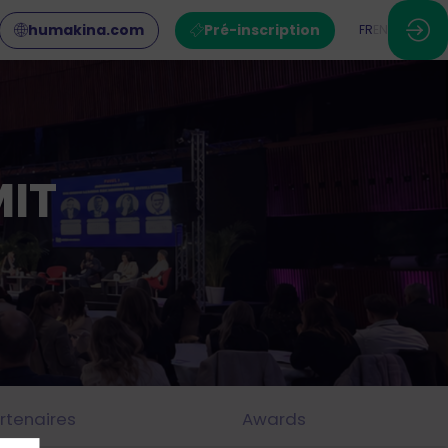
humakina.com
Pré-inscription
FR
EN
IT
rtenaires
Awards