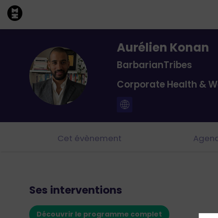
Aurélien
Konan
BarbarianTribes
AK
Corporate Health & W
Cet évènement
Agen
Ses interventions
Découvrir le programme complet