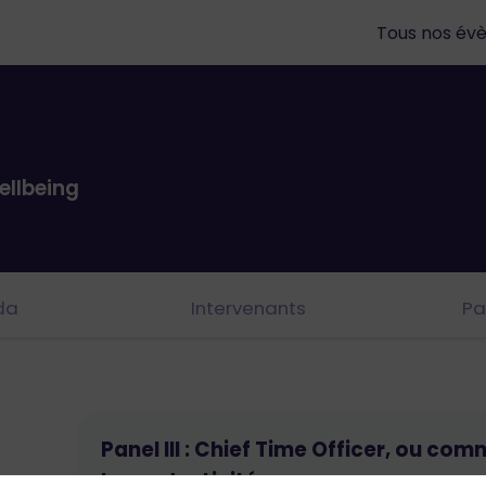
Tous nos év
ellbeing
da
Intervenants
Pa
Panel III : Chief Time Officer, ou co
la productivité