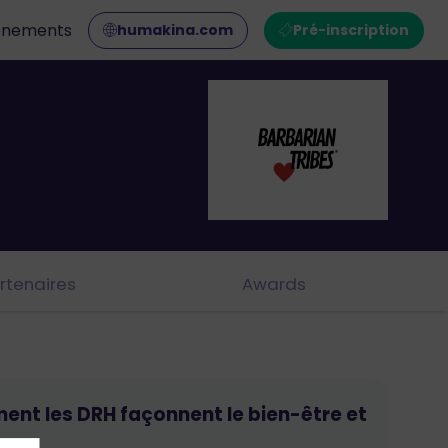
ènements
humakina.com
Pré-inscription
rtenaires
Awards
mment les DRH façonnent le bien-être et