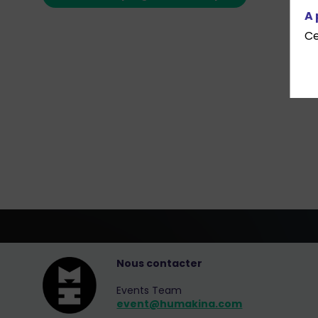
A 
Ce
Nous contacter
Events Team
event@humakina.com